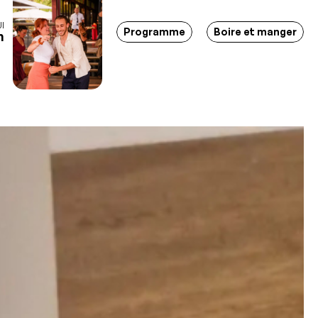
I
xpositions - Soirées - Bar-restaurant - Lieu d'événements -
Programme
Boire et manger
h