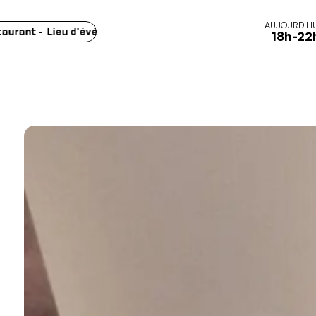
AUJOURD'HU
ant - Lieu d'événements - Marchés -
Concerts - Spectacles - E
18h-22