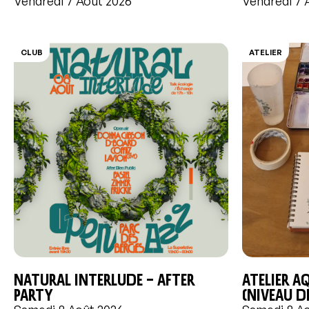
Vendredi 7 Août 2026
Vendredi 7 
CLUB
ATELIER
Natural Interlude – After
Atelier a
Party
(niveau 