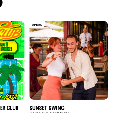
APÉRO
er Club
Sunset swing