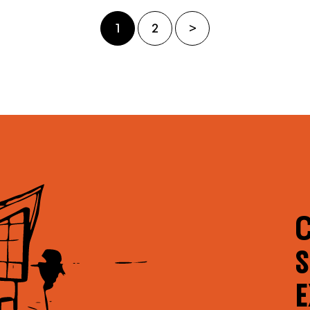
1
2
>