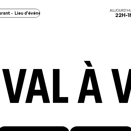
AUJOURD'HU
 Lieu d'événements - Marchés -
Concerts - Spectacles - Expos
22H-1
ival à 