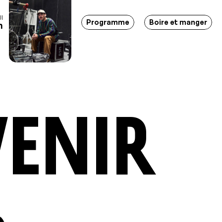
I
itions - Soirées - Bar-restaurant - Lieu d'événements - Marc
Programme
Boire et manger
h
venir