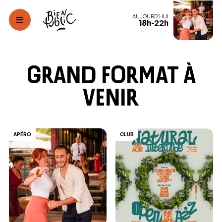
AUJOURD'HUI
18h-22h
Grand format à
venir
APÉRO
CLUB