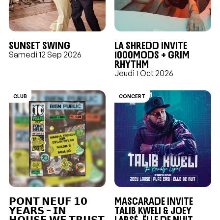
Sunset swing
LA SHREDD INVITE
1000MODS + GRIM
Samedi 12 Sep 2026
RHYTHM
Jeudi 1 Oct 2026
CLUB
CONCERT
𝗣𝗢𝗡𝗧 𝗡𝗘𝗨𝗙 𝟭𝟬
Mascarade invite
𝗬𝗘𝗔𝗥𝗦 – 𝗜𝗡
Talib Kweli & Joey
𝗛𝗢𝗨𝗦𝗘 𝗪𝗘 𝗧𝗥𝗨𝗦𝗧
Larsé, Ëlle de Nuit,