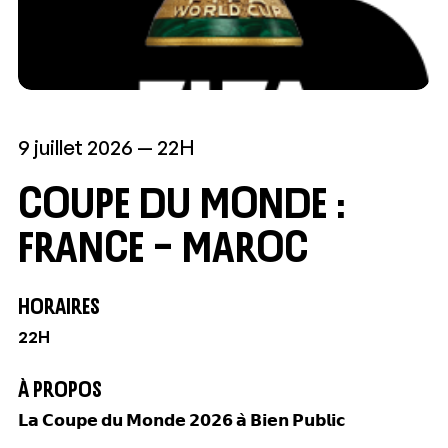
9 juillet 2026
22H
Coupe du monde :
France – Maroc
HORAIRES
22H
À PROPOS
𝗟𝗮 𝗖𝗼𝘂𝗽𝗲 𝗱𝘂 𝗠𝗼𝗻𝗱𝗲 𝟮𝟬𝟮𝟲 𝗮̀ 𝗕𝗶𝗲𝗻 𝗣𝘂𝗯𝗹𝗶𝗰