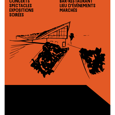
Concerts
Bar-restaurant
Spectacles
Lieu d'événements
Expositions
Marchés
Soirées