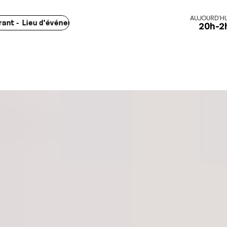
AUJOURD'HU
 Lieu d'événements - Marchés -
Concerts - Spectacles - Exposi
20h-2