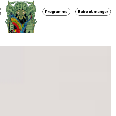
I
tions - Soirées - Bar-restaurant - Lieu d'événements - March
Programme
Boire et manger
h